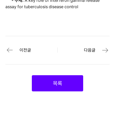
- 주제:
A key role of interferon gamma release
assay for tuberculosis disease control
이전글
다음글
목록